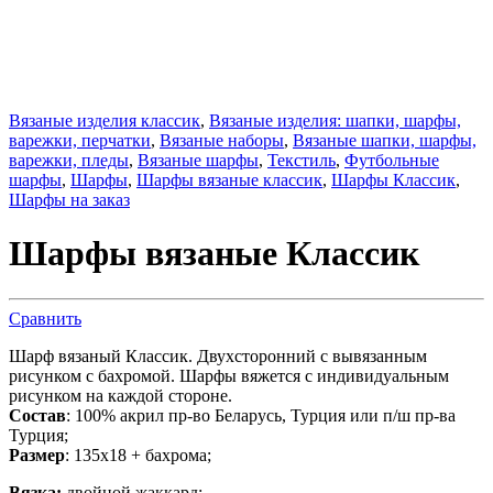
Вязаные изделия классик
,
Вязаные изделия: шапки, шарфы,
варежки, перчатки
,
Вязаные наборы
,
Вязаные шапки, шарфы,
варежки, пледы
,
Вязаные шарфы
,
Текстиль
,
Футбольные
шарфы
,
Шарфы
,
Шарфы вязаные классик
,
Шарфы Классик
,
Шарфы на заказ
Шарфы вязаные Классик
Сравнить
Шарф вязаный Классик. Двухсторонний с вывязанным
рисунком с бахромой. Шарфы вяжется с индивидуальным
рисунком на каждой стороне.
Состав
: 100% акрил пр-во Беларусь, Турция или п/ш пр-ва
Турция;
Размер
: 135х18 + бахрома;
Вязка:
двойной жаккард;