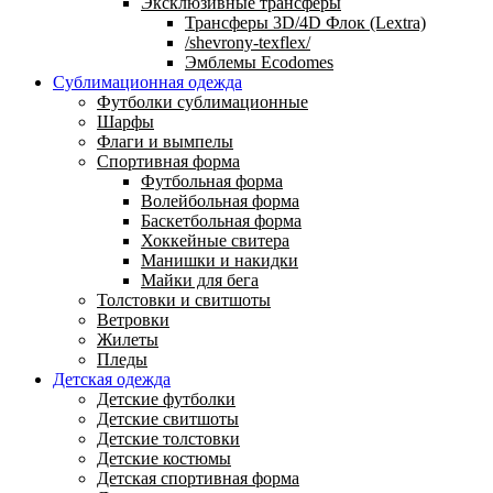
Эксклюзивные трансферы
Трансферы 3D/4D Флок (Lextra)
/shevrony-texflex/
Эмблемы Ecodomes
Сублимационная одежда
Футболки сублимационные
Шарфы
Флаги и вымпелы
Спортивная форма
Футбольная форма
Волейбольная форма
Баскетбольная форма
Хоккейные свитера
Манишки и накидки
Майки для бега
Толстовки и свитшоты
Ветровки
Жилеты
Пледы
Детская одежда
Детские футболки
Детские свитшоты
Детские толстовки
Детские костюмы
Детская спортивная форма