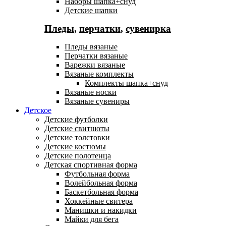
Наборы шапка+снуд
Детские шапки
Пледы
,
перчатки
,
сувенирка
Пледы вязаные
Перчатки вязаные
Варежки вязаные
Вязаные комплекты
Комплекты шапка+снуд
Вязаные носки
Вязаные сувениры
Детское
Детские футболки
Детские свитшоты
Детские толстовки
Детские костюмы
Детские полотенца
Детская спортивная форма
Футбольная форма
Волейбольная форма
Баскетбольная форма
Хоккейные свитера
Манишки и накидки
Майки для бега