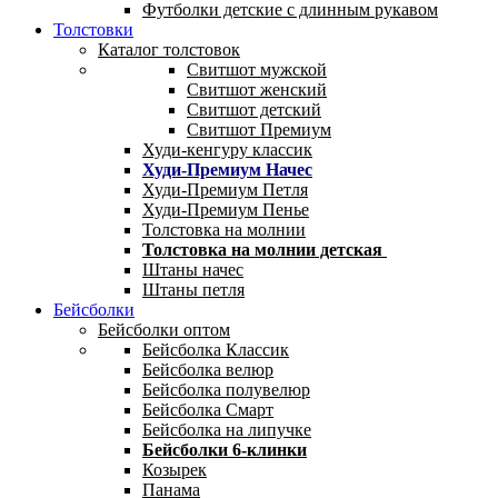
Футболки детские с длинным рукавом
Толстовки
Каталог толстовок
Свитшот мужской
Свитшот женский
Свитшот детский
Свитшот Премиум
Худи-кенгуру классик
Худи-Премиум Начес
Худи-Премиум Петля
Худи-Премиум Пенье
Толстовка на молнии
Толстовка на молнии детская
Штаны начес
Штаны петля
Бейсболки
Бейсболки оптом
Бейсболка Классик
Бейсболка велюр
Бейсболка полувелюр
Бейсболка Смарт
Бейсболка на липучке
Бейсболки 6-клинки
Козырек
Панама