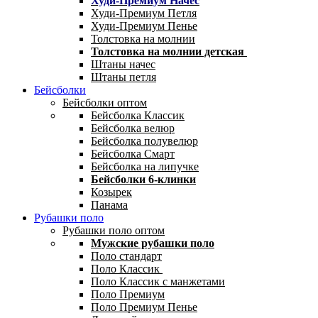
Худи-Премиум Начес
Худи-Премиум Петля
Худи-Премиум Пенье
Толстовка на молнии
Толстовка на молнии детская
Штаны начес
Штаны петля
Бейсболки
Бейсболки оптом
Бейсболка Классик
Бейсболка велюр
Бейсболка полувелюр
Бейсболка Смарт
Бейсболка на липучке
Бейсболки 6-клинки
Козырек
Панама
Рубашки поло
Рубашки поло оптом
Мужские рубашки поло
Поло стандарт
Поло Классик
Поло Классик с манжетами
Поло Премиум
Поло Премиум Пенье