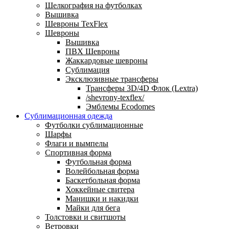
Шелкография на футболках
Вышивка
Шевроны TexFlex
Шевроны
Вышивка
ПВХ Шевроны
Жаккардовые шевроны
Сублимация
Эксклюзивные трансферы
Трансферы 3D/4D Флок (Lextra)
/shevrony-texflex/
Эмблемы Ecodomes
Сублимационная одежда
Футболки сублимационные
Шарфы
Флаги и вымпелы
Спортивная форма
Футбольная форма
Волейбольная форма
Баскетбольная форма
Хоккейные свитера
Манишки и накидки
Майки для бега
Толстовки и свитшоты
Ветровки