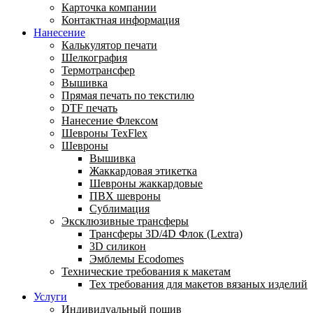
Карточка компании
Контактная информация
Нанесение
Калькулятор печати
Шелкография
Термотрансфер
Вышивка
Прямая печать по текстилю
DTF печать
Нанесение Флексом
Шевроны TexFlex
Шевроны
Вышивка
Жаккардовая этикетка
Шевроны жаккардовые
ПВХ шевроны
Сублимация
Эксклюзивные трансферы
Трансферы 3D/4D Флок (Lextra)
3D силикон
Эмблемы Ecodomes
Технические требования к макетам
Тех требования для макетов вязаных изделий
Услуги
Индивидуальный пошив