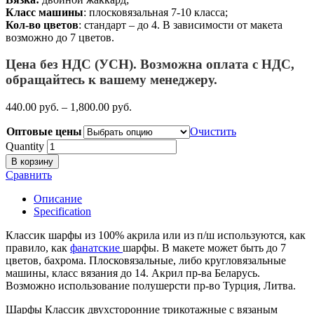
Класс машины
: плосковязальная 7-10 класса;
Кол-во цветов
: стандарт – до 4. В зависимости от макета
возможно до 7 цветов.
Цена без НДС (УСН). Возможна оплата с НДС,
обращайтесь к вашему менеджеру.
440.00
р
уб.
–
1,800.00
р
уб.
Оптовые цены
Очистить
Quantity
В корзину
Сравнить
Описание
Specification
Классик шарфы из 100% акрила или из п/ш используются, как
правило, как
фанатские
шарфы. В макете может быть до 7
цветов, бахрома. Плосковязальные, либо кругловязальные
машины, класс вязания до 14. Акрил пр-ва Беларусь.
Возможно использование полушерсти пр-во Турция, Литва.
Шарфы Классик двухсторонние трикотажные с вязаным