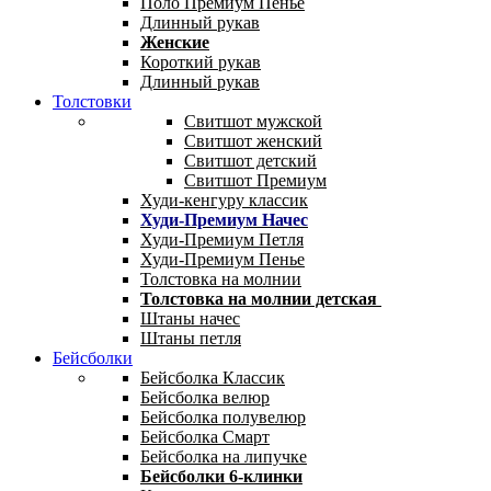
Поло Премиум Пенье
Длинный рукав
Женские
Короткий рукав
Длинный рукав
Толстовки
Свитшот мужской
Свитшот женский
Свитшот детский
Свитшот Премиум
Худи-кенгуру классик
Худи-Премиум Начес
Худи-Премиум Петля
Худи-Премиум Пенье
Толстовка на молнии
Толстовка на молнии детская
Штаны начес
Штаны петля
Бейсболки
Бейсболка Классик
Бейсболка велюр
Бейсболка полувелюр
Бейсболка Смарт
Бейсболка на липучке
Бейсболки 6-клинки