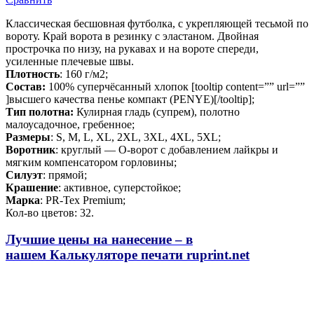
Классическая бесшовная футболка, с укрепляющей тесьмой по
вороту. Край ворота в резинку с эластаном. Двойная
прострочка по низу, на рукавах и на вороте спереди,
усиленные плечевые швы.
Плотность
: 160 г/м2;
Состав:
100% суперчёсанный хлопок [tooltip content=”” url=””
]высшего качества
пенье компакт (PENYE)
[/tooltip];
Тип полотна:
Кулирная гладь (супрем), полотно
малоусадочное, гребенное;
Размеры
: S, M, L, XL, 2XL, 3XL, 4XL, 5XL;
Воротник
: круглый — О-ворот
с добавлением лайкры и
мягким компенсатором горловины;
Силуэт
: прямой;
Крашение
: активное,
суперстойкое
;
Марка
: PR-Tex
Premium
;
Кол-во цветов: 32.
Лучшие цены на нанесение – в
нашем
Калькуляторе печати
ruprint.net