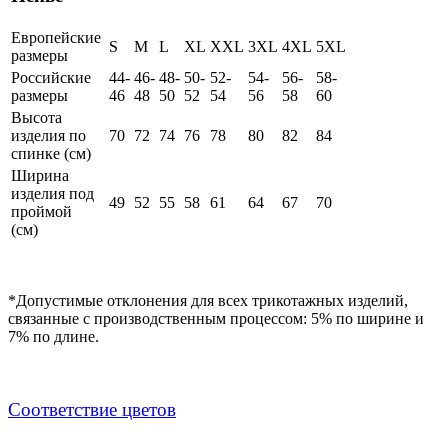
Европейские
S
M
L
XL
XXL
3XL
4XL
5XL
размеры
Российские
44-
46-
48-
50-
52-
54-
56-
58-
размеры
46
48
50
52
54
56
58
60
Высота
изделия по
70
72
74
76
78
80
82
84
спинке (см)
Ширина
изделия под
49
52
55
58
61
64
67
70
проймой
(см)
*Допустимые отклонения для всех трикотажных изделий,
связанные с производственным процессом: 5% по ширине и
7% по длине.
Соответствие цветов