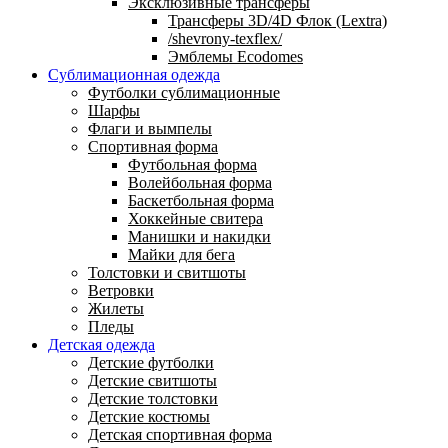
Эксклюзивные трансферы
Трансферы 3D/4D Флок (Lextra)
/shevrony-texflex/
Эмблемы Ecodomes
Сублимационная одежда
Футболки сублимационные
Шарфы
Флаги и вымпелы
Спортивная форма
Футбольная форма
Волейбольная форма
Баскетбольная форма
Хоккейные свитера
Манишки и накидки
Майки для бега
Толстовки и свитшоты
Ветровки
Жилеты
Пледы
Детская одежда
Детские футболки
Детские свитшоты
Детские толстовки
Детские костюмы
Детская спортивная форма