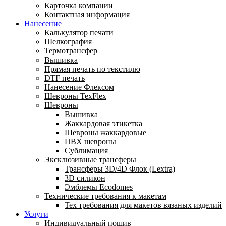
Карточка компании
Контактная информация
Нанесение
Калькулятор печати
Шелкография
Термотрансфер
Вышивка
Прямая печать по текстилю
DTF печать
Нанесение Флексом
Шевроны TexFlex
Шевроны
Вышивка
Жаккардовая этикетка
Шевроны жаккардовые
ПВХ шевроны
Сублимация
Эксклюзивные трансферы
Трансферы 3D/4D Флок (Lextra)
3D силикон
Эмблемы Ecodomes
Технические требования к макетам
Тех требования для макетов вязаных изделий
Услуги
Индивидуальный пошив