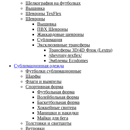
Шелкография на футболках
Вышивка
Шевроны TexFlex
Шевроны
Вышивка
ПВХ Шевроны
Жаккардовые шевроны
Сублимация
Эксклюзивные трансферы
Трансферы 3D/4D Флок (Lextra)
/shevrony-texflex/
Эмблемы Ecodomes
Сублимационная одежда
Футболки сублимационные
Шарфы
Флаги и вымпелы
Спортивная форма
Футбольная форма
Волейбольная форма
Баскетбольная форма
Хоккейные свитера
Манишки и накидки
Майки для бега
Толстовки и свитшоты
Ветровки