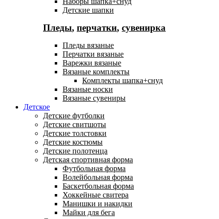
Наборы шапка+снуд
Детские шапки
Пледы
,
перчатки
,
сувенирка
Пледы вязаные
Перчатки вязаные
Варежки вязаные
Вязаные комплекты
Комплекты шапка+снуд
Вязаные носки
Вязаные сувениры
Детское
Детские футболки
Детские свитшоты
Детские толстовки
Детские костюмы
Детские полотенца
Детская спортивная форма
Футбольная форма
Волейбольная форма
Баскетбольная форма
Хоккейные свитера
Манишки и накидки
Майки для бега