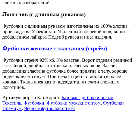
сложных изображений.
Лонгслив (с длинным рукавом)
Футболки с длинным рукавом изготовлены их 100% хлопка
производства Узбекистан. Усиленный плечевой шов, ворот с
добавлением лайкры. Подгиб рукава и низа изделия.
Футболки женские с эластаном (стрейч)
Футболки стрейч 92% хб, 8% эластан. Ворот отделан резинкой
с с лайкрой, двойная отстрочка плечевых швов. За счет
добавления эластана футболка более приятна к телу, хорошо
подчеркивает силуэт. При печати цвета становятся более
яркими. Ткань прекрасно подходит для печати сложных
логотипов.
Артикул:
prfpr-p
Категорий:
Базовые футболки оптом
,
Текстиль
,
Футболки
,
Футболки мужские оптом
,
Футболки
Премиум
,
Черные футболки оптом