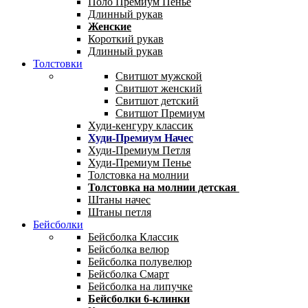
Поло Премиум Пенье
Длинный рукав
Женские
Короткий рукав
Длинный рукав
Толстовки
Свитшот мужской
Свитшот женский
Свитшот детский
Свитшот Премиум
Худи-кенгуру классик
Худи-Премиум Начес
Худи-Премиум Петля
Худи-Премиум Пенье
Толстовка на молнии
Толстовка на молнии детская
Штаны начес
Штаны петля
Бейсболки
Бейсболка Классик
Бейсболка велюр
Бейсболка полувелюр
Бейсболка Смарт
Бейсболка на липучке
Бейсболки 6-клинки