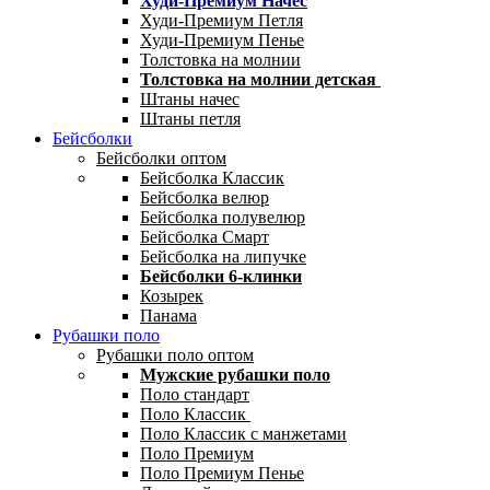
Худи-Премиум Начес
Худи-Премиум Петля
Худи-Премиум Пенье
Толстовка на молнии
Толстовка на молнии детская
Штаны начес
Штаны петля
Бейсболки
Бейсболки оптом
Бейсболка Классик
Бейсболка велюр
Бейсболка полувелюр
Бейсболка Смарт
Бейсболка на липучке
Бейсболки 6-клинки
Козырек
Панама
Рубашки поло
Рубашки поло оптом
Мужские рубашки поло
Поло стандарт
Поло Классик
Поло Классик с манжетами
Поло Премиум
Поло Премиум Пенье