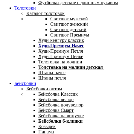
Футболки детские с длинным рукавом
Толстовки
Каталог толстовок
Свитшот мужской
Свитшот женский
Свитшот детский
Свитшот Премиум
Худи-кенгуру классик
Худи-Премиум Начес
Худи-Премиум Петля
Худи-Премиум Пенье
Толстовка на молнии
Толстовка на молнии детская
Штаны начес
Штаны петля
Бейсболки
Бейсболки оптом
Бейсболка Классик
Бейсболка велюр
Бейсболка полувелюр
Бейсболка Смарт
Бейсболка на липучке
Бейсболки 6-клинки
Козырек
Панама