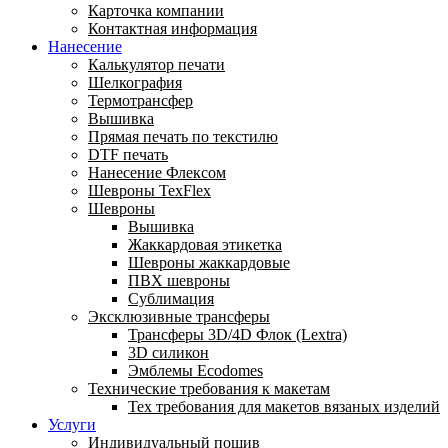
Карточка компании
Контактная информация
Нанесение
Калькулятор печати
Шелкография
Термотрансфер
Вышивка
Прямая печать по текстилю
DTF печать
Нанесение Флексом
Шевроны TexFlex
Шевроны
Вышивка
Жаккардовая этикетка
Шевроны жаккардовые
ПВХ шевроны
Сублимация
Эксклюзивные трансферы
Трансферы 3D/4D Флок (Lextra)
3D силикон
Эмблемы Ecodomes
Технические требования к макетам
Тех требования для макетов вязаных изделий
Услуги
Индивидуальный пошив