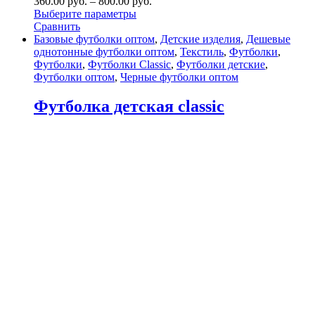
360.00
р
уб.
–
800.00
р
уб.
Выберите параметры
Сравнить
Базовые футболки оптом
,
Детские изделия
,
Дешевые
однотонные футболки оптом
,
Текстиль
,
Футболки
,
Футболки
,
Футболки Classic
,
Футболки детские
,
Футболки оптом
,
Черные футболки оптом
Футболка детская classic