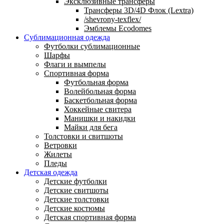
Эксклюзивные трансферы
Трансферы 3D/4D Флок (Lextra)
/shevrony-texflex/
Эмблемы Ecodomes
Сублимационная одежда
Футболки сублимационные
Шарфы
Флаги и вымпелы
Спортивная форма
Футбольная форма
Волейбольная форма
Баскетбольная форма
Хоккейные свитера
Манишки и накидки
Майки для бега
Толстовки и свитшоты
Ветровки
Жилеты
Пледы
Детская одежда
Детские футболки
Детские свитшоты
Детские толстовки
Детские костюмы
Детская спортивная форма