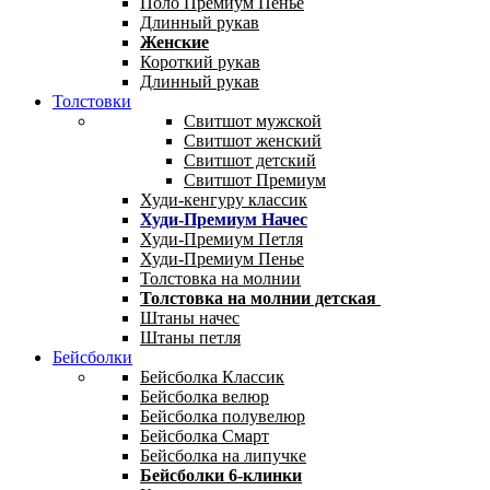
Поло Премиум Пенье
Длинный рукав
Женские
Короткий рукав
Длинный рукав
Толстовки
Свитшот мужской
Свитшот женский
Свитшот детский
Свитшот Премиум
Худи-кенгуру классик
Худи-Премиум Начес
Худи-Премиум Петля
Худи-Премиум Пенье
Толстовка на молнии
Толстовка на молнии детская
Штаны начес
Штаны петля
Бейсболки
Бейсболка Классик
Бейсболка велюр
Бейсболка полувелюр
Бейсболка Смарт
Бейсболка на липучке
Бейсболки 6-клинки