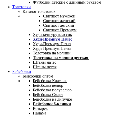
Футболки детские с длинным рукавом
Толстовки
Каталог толстовок
Свитшот мужской
Свитшот женский
Свитшот детский
Свитшот Премиум
Худи-кенгуру классик
Худи-Премиум Начес
Худи-Премиум Петля
Худи-Премиум Пенье
Толстовка на молнии
Толстовка на молнии детская
Штаны начес
Штаны петля
Бейсболки
Бейсболки оптом
Бейсболка Классик
Бейсболка велюр
Бейсболка полувелюр
Бейсболка Смарт
Бейсболка на липучке
Бейсболки 6-клинки
Козырек
Панама