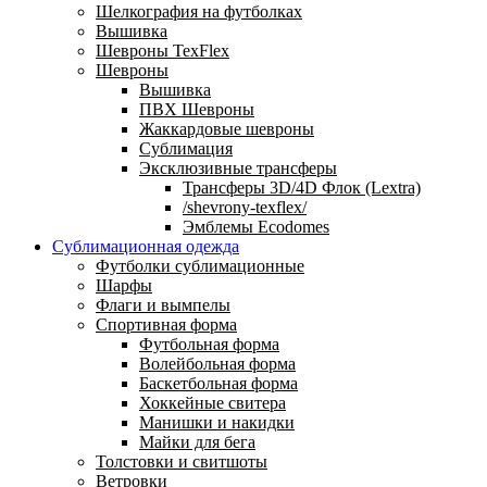
Шелкография на футболках
Вышивка
Шевроны TexFlex
Шевроны
Вышивка
ПВХ Шевроны
Жаккардовые шевроны
Сублимация
Эксклюзивные трансферы
Трансферы 3D/4D Флок (Lextra)
/shevrony-texflex/
Эмблемы Ecodomes
Сублимационная одежда
Футболки сублимационные
Шарфы
Флаги и вымпелы
Спортивная форма
Футбольная форма
Волейбольная форма
Баскетбольная форма
Хоккейные свитера
Манишки и накидки
Майки для бега
Толстовки и свитшоты
Ветровки