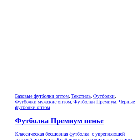
Базовые футболки оптом
,
Текстиль
,
Футболки
,
Футболки мужские оптом
,
Футболки Премиум
,
Черные
футболки оптом
Футболка Премиум пенье
Классическая бесшовная футболка, с укрепляющей
тесьмой по вороту. Край ворота в резинку с эластаном.