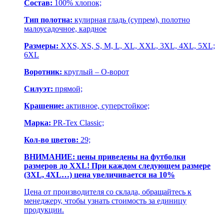
Состав:
100% хлопок;
Тип полотна:
кулирная гладь (супрем), полотно
малоусадочное, кардное
Размеры:
XXS, XS, S, M, L, XL, XXL, 3XL, 4XL, 5XL;
6XL
Воротник:
круглый – О-ворот
Силуэт:
прямой;
Крашение:
активное, суперстойкое;
Марка:
PR-Tex Classic;
Кол-во цветов:
29;
ВНИМАНИЕ: цены приведены на футболки
размеров до XXL! При каждом следующем размере
(3XL, 4XL…) цена увеличивается на 10%
Цена от производителя со склада, обращайтесь к
менеджеру, чтобы узнать стоимость за единицу
продукции.