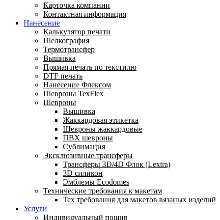
Карточка компании
Контактная информация
Нанесение
Калькулятор печати
Шелкография
Термотрансфер
Вышивка
Прямая печать по текстилю
DTF печать
Нанесение Флексом
Шевроны TexFlex
Шевроны
Вышивка
Жаккардовая этикетка
Шевроны жаккардовые
ПВХ шевроны
Сублимация
Эксклюзивные трансферы
Трансферы 3D/4D Флок (Lextra)
3D силикон
Эмблемы Ecodomes
Технические требования к макетам
Тех требования для макетов вязаных изделий
Услуги
Индивидуальный пошив