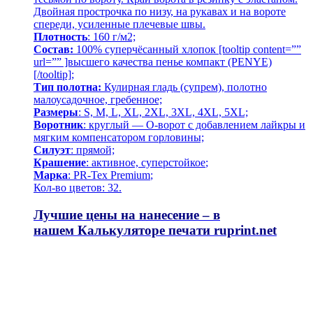
Двойная прострочка по низу, на рукавах и на вороте
спереди, усиленные плечевые швы.
Плотность
: 160 г/м2;
Состав:
100% суперчёсанный хлопок [tooltip content=””
url=”” ]высшего качества
пенье компакт (PENYE)
[/tooltip];
Тип полотна:
Кулирная гладь (супрем), полотно
малоусадочное, гребенное;
Размеры
: S, M, L, XL, 2XL, 3XL, 4XL, 5XL;
Воротник
: круглый — О-ворот
с добавлением лайкры и
мягким компенсатором горловины;
Силуэт
: прямой;
Крашение
: активное,
суперстойкое
;
Марка
: PR-Tex
Premium
;
Кол-во цветов: 32.
Лучшие цены на нанесение – в
нашем
Калькуляторе печати
ruprint.net