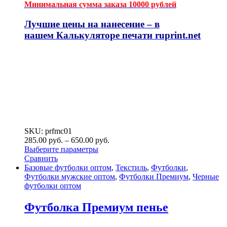
Минимальная сумма заказа 10000 рублей
Лучшие цены на нанесение – в
нашем
Калькуляторе печати ruprint.net
SKU: prfmc01
285.00
р
уб.
–
650.00
р
уб.
Выберите параметры
Сравнить
Базовые футболки оптом
,
Текстиль
,
Футболки
,
Футболки мужские оптом
,
Футболки Премиум
,
Черные
футболки оптом
Футболка Премиум пенье