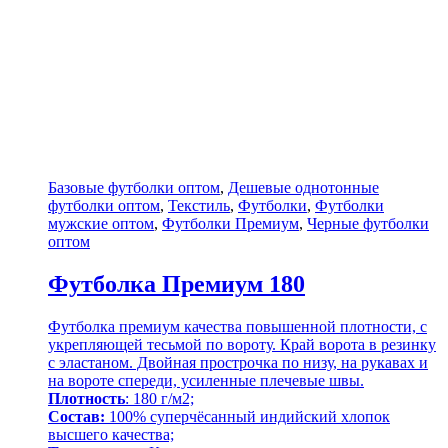
Базовые футболки оптом
,
Дешевые однотонные
футболки оптом
,
Текстиль
,
Футболки
,
Футболки
мужские оптом
,
Футболки Премиум
,
Черные футболки
оптом
Футболка Премиум 180
Футболка премиум качества повышенной плотности, с
укрепляющей тесьмой по вороту. Край ворота в резинку
с эластаном. Двойная прострочка по низу, на рукавах и
на вороте спереди, усиленные плечевые швы.
Плотность
: 180 г/м2;
Состав:
100% суперчёсанный индийский хлопок
высшего качества;