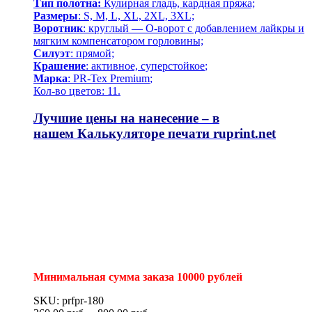
Тип полотна:
Кулирная гладь, кардная пряжа;
Размеры
: S, M, L, XL, 2XL, 3XL;
Воротник
: круглый — О-ворот
с добавлением лайкры и
мягким компенсатором горловины;
Силуэт
: прямой;
Крашение
: активное,
суперстойкое
;
Марка
: PR-Tex
Premium
;
Кол-во цветов: 11.
Лучшие цены на нанесение – в
нашем
Калькуляторе печати
ruprint.net
Минимальная сумма заказа 10000 рублей
SKU: prfpr-180