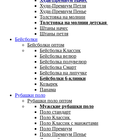
Худи-Премиум Начес
Худи-Премиум Петля
Худи-Премиум Пенье
Толстовка на молнии
Толстовка на молнии детская
Штаны начес
Штаны петля
Бейсболки
Бейсболки оптом
Бейсболка Классик
Бейсболка велюр
Бейсболка полувелюр
Бейсболка Смарт
Бейсболка на липучке
Бейсболки 6-клинки
Козырек
Панама
Рубашки поло
Рубашки поло оптом
Мужские рубашки поло
Поло стандарт
Поло Классик
Поло Классик с манжетами
Поло Премиум
Поло Премиум Пенье