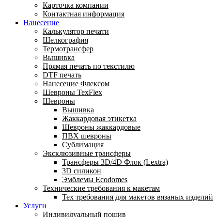
Карточка компании
Контактная информация
Нанесение
Калькулятор печати
Шелкография
Термотрансфер
Вышивка
Прямая печать по текстилю
DTF печать
Нанесение Флексом
Шевроны TexFlex
Шевроны
Вышивка
Жаккардовая этикетка
Шевроны жаккардовые
ПВХ шевроны
Сублимация
Эксклюзивные трансферы
Трансферы 3D/4D Флок (Lextra)
3D силикон
Эмблемы Ecodomes
Технические требования к макетам
Тех требования для макетов вязаных изделий
Услуги
Индивидуальный пошив