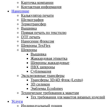
Карточка компании
Контактная информация
Нанесение
Калькулятор печати
Шелкография
Термотрансфер
Вышивка
Прямая печать по текстилю
DTF печать
Нанесение Флексом
Шевроны TexFlex
Шевроны
Вышивка
Жаккардовая этикетка
Шевроны жаккардовые
ПВХ шевроны
Сублимация
Эксклюзивные трансферы
Трансферы 3D/4D Флок (Lextra)
3D силикон
Эмблемы Ecodomes
Технические требования к макетам
Тех требования для макетов вязаных изделий
Услуги
Индивидуальный пошив