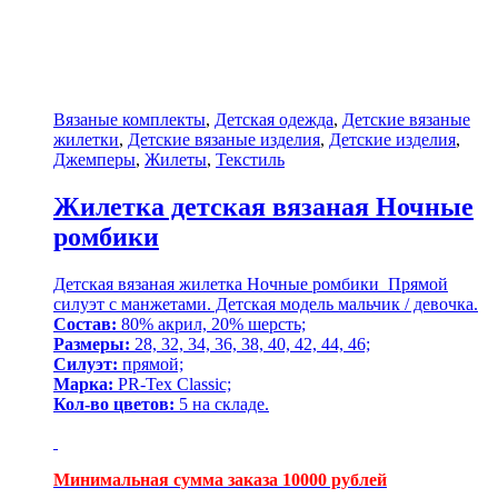
Вязаные комплекты
,
Детская одежда
,
Детские вязаные
жилетки
,
Детские вязаные изделия
,
Детские изделия
,
Джемперы
,
Жилеты
,
Текстиль
Жилетка детская вязаная Ночные
ромбики
Детская вязаная жилетка Ночные ромбики Прямой
силуэт с манжетами. Детская модель мальчик / девочка.
Состав:
80% акрил, 20% шерсть;
Размеры:
28, 32, 34, 36, 38, 40, 42, 44, 46;
Силуэт:
прямой;
Марка:
PR-Tex Classic;
Кол-во цветов:
5 на складе.
Минимальная сумма заказа 10000 рублей