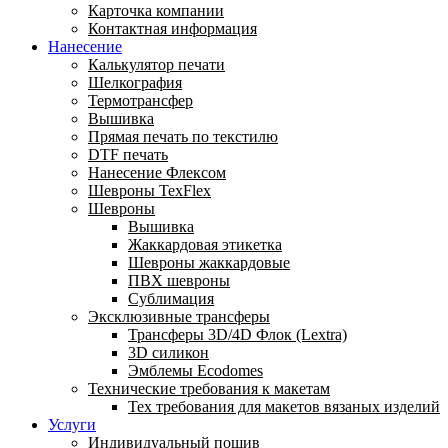
Карточка компании
Контактная информация
Нанесение
Калькулятор печати
Шелкография
Термотрансфер
Вышивка
Прямая печать по текстилю
DTF печать
Нанесение Флексом
Шевроны TexFlex
Шевроны
Вышивка
Жаккардовая этикетка
Шевроны жаккардовые
ПВХ шевроны
Сублимация
Эксклюзивные трансферы
Трансферы 3D/4D Флок (Lextra)
3D силикон
Эмблемы Ecodomes
Технические требования к макетам
Тех требования для макетов вязаных изделий
Услуги
Индивидуальный пошив