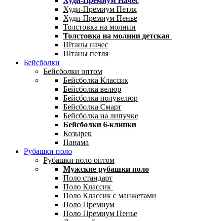
Худи-Премиум Начес
Худи-Премиум Петля
Худи-Премиум Пенье
Толстовка на молнии
Толстовка на молнии детская
Штаны начес
Штаны петля
Бейсболки
Бейсболки оптом
Бейсболка Классик
Бейсболка велюр
Бейсболка полувелюр
Бейсболка Смарт
Бейсболка на липучке
Бейсболки 6-клинки
Козырек
Панама
Рубашки поло
Рубашки поло оптом
Мужские рубашки поло
Поло стандарт
Поло Классик
Поло Классик с манжетами
Поло Премиум
Поло Премиум Пенье