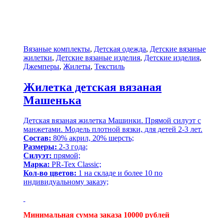
Вязаные комплекты
,
Детская одежда
,
Детские вязаные
жилетки
,
Детские вязаные изделия
,
Детские изделия
,
Джемперы
,
Жилеты
,
Текстиль
Жилетка детская вязаная
Машенька
Детская вязаная жилетка Машинки. Прямой силуэт с
манжетами. Модель плотной вязки, для детей 2-3 лет.
Состав:
80% акрил, 20% шерсть;
Размеры:
2-3 года;
Силуэт:
прямой;
Марка:
PR-Tex Classic;
Кол-во цветов:
1 на складе и более 10 по
индивидуальному заказу;
Минимальная сумма заказа 10000 рублей