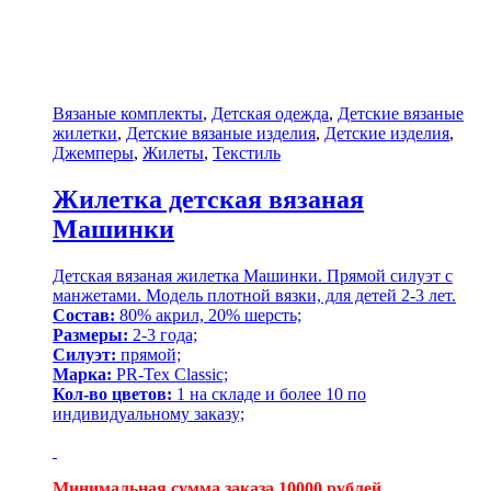
Вязаные комплекты
,
Детская одежда
,
Детские вязаные
жилетки
,
Детские вязаные изделия
,
Детские изделия
,
Джемперы
,
Жилеты
,
Текстиль
Жилетка детская вязаная
Машинки
Детская вязаная жилетка Машинки. Прямой силуэт с
манжетами. Модель плотной вязки, для детей 2-3 лет.
Состав:
80% акрил, 20% шерсть;
Размеры:
2-3 года;
Силуэт:
прямой;
Марка:
PR-Tex Classic;
Кол-во цветов:
1 на складе и более 10 по
индивидуальному заказу;
Минимальная сумма заказа 10000 рублей