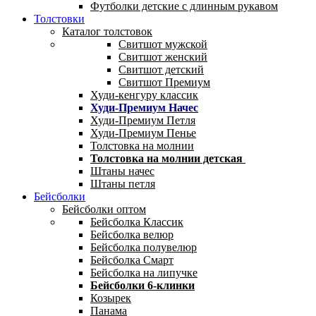
Футболки детские с длинным рукавом
Толстовки
Каталог толстовок
Свитшот мужской
Свитшот женский
Свитшот детский
Свитшот Премиум
Худи-кенгуру классик
Худи-Премиум Начес
Худи-Премиум Петля
Худи-Премиум Пенье
Толстовка на молнии
Толстовка на молнии детская
Штаны начес
Штаны петля
Бейсболки
Бейсболки оптом
Бейсболка Классик
Бейсболка велюр
Бейсболка полувелюр
Бейсболка Смарт
Бейсболка на липучке
Бейсболки 6-клинки
Козырек
Панама