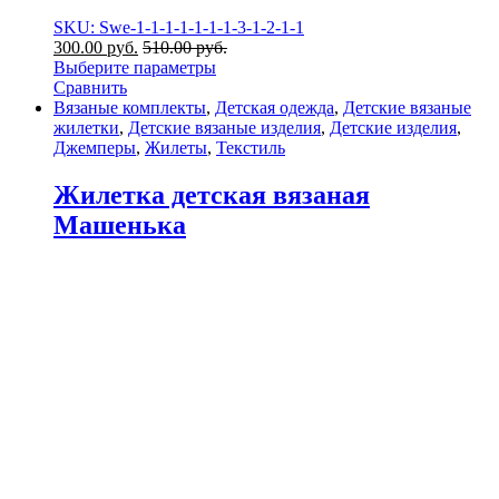
SKU: Swe-1-1-1-1-1-1-1-3-1-2-1-1
300.00
р
уб.
510.00
р
уб.
Выберите параметры
Сравнить
Вязаные комплекты
,
Детская одежда
,
Детские вязаные
жилетки
,
Детские вязаные изделия
,
Детские изделия
,
Джемперы
,
Жилеты
,
Текстиль
Жилетка детская вязаная
Машенька