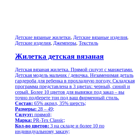
Детские вязаные жилетки
,
Детские вязаные изделия
,
Детские изделия
,
Джемперы
,
Текстиль
Жилетка детская вязаная
Детская вязаная жилетка. Прямой силуэт с манжетами.
Детская модель мальчик / девочка. Незаменимая деталь
гардероба для ребенка в прохладную погоду. Складская
программа представлена в 3 цветах: черный, синий и
серый. Более 10 цветов для вывязки под заказ – вы
точно подберете тон под ваш фирменный стиль.
Состав:
65% акрил, 35% шерсть;
Размеры:
28 – 49;
Силуэт:
прямой;
Марка:
PR-Tex Classic;
Кол-во цветов:
3 на складе и более 10 по
индивидуальному заказу;