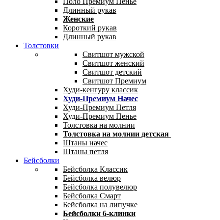
Поло Премиум Пенье
Длинный рукав
Женские
Короткий рукав
Длинный рукав
Толстовки
Свитшот мужской
Свитшот женский
Свитшот детский
Свитшот Премиум
Худи-кенгуру классик
Худи-Премиум Начес
Худи-Премиум Петля
Худи-Премиум Пенье
Толстовка на молнии
Толстовка на молнии детская
Штаны начес
Штаны петля
Бейсболки
Бейсболка Классик
Бейсболка велюр
Бейсболка полувелюр
Бейсболка Смарт
Бейсболка на липучке
Бейсболки 6-клинки