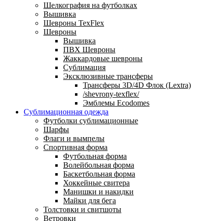
Шелкография на футболках
Вышивка
Шевроны TexFlex
Шевроны
Вышивка
ПВХ Шевроны
Жаккардовые шевроны
Сублимация
Эксклюзивные трансферы
Трансферы 3D/4D Флок (Lextra)
/shevrony-texflex/
Эмблемы Ecodomes
Сублимационная одежда
Футболки сублимационные
Шарфы
Флаги и вымпелы
Спортивная форма
Футбольная форма
Волейбольная форма
Баскетбольная форма
Хоккейные свитера
Манишки и накидки
Майки для бега
Толстовки и свитшоты
Ветровки