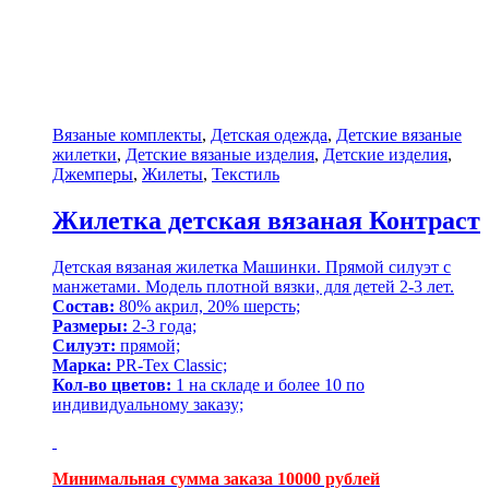
Вязаные комплекты
,
Детская одежда
,
Детские вязаные
жилетки
,
Детские вязаные изделия
,
Детские изделия
,
Джемперы
,
Жилеты
,
Текстиль
Жилетка детская вязаная Контраст
Детская вязаная жилетка Машинки. Прямой силуэт с
манжетами. Модель плотной вязки, для детей 2-3 лет.
Состав:
80% акрил, 20% шерсть;
Размеры:
2-3 года;
Силуэт:
прямой;
Марка:
PR-Tex Classic;
Кол-во цветов:
1 на складе и более 10 по
индивидуальному заказу;
Минимальная сумма заказа 10000 рублей