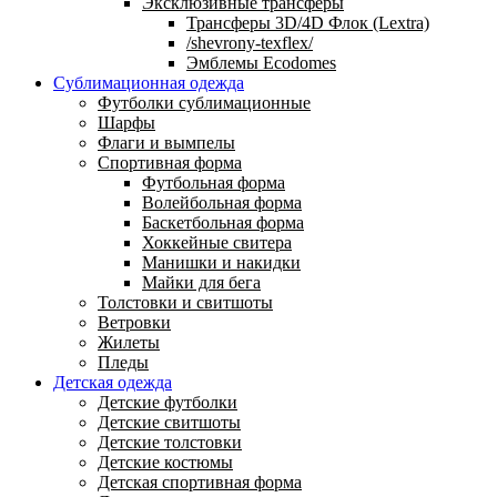
Эксклюзивные трансферы
Трансферы 3D/4D Флок (Lextra)
/shevrony-texflex/
Эмблемы Ecodomes
Сублимационная одежда
Футболки сублимационные
Шарфы
Флаги и вымпелы
Спортивная форма
Футбольная форма
Волейбольная форма
Баскетбольная форма
Хоккейные свитера
Манишки и накидки
Майки для бега
Толстовки и свитшоты
Ветровки
Жилеты
Пледы
Детская одежда
Детские футболки
Детские свитшоты
Детские толстовки
Детские костюмы
Детская спортивная форма