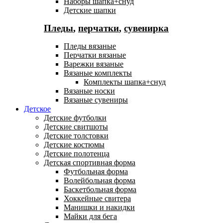
Наборы шапка+снуд
Детские шапки
Пледы
,
перчатки
,
сувенирка
Пледы вязаные
Перчатки вязаные
Варежки вязаные
Вязаные комплекты
Комплекты шапка+снуд
Вязаные носки
Вязаные сувениры
Детское
Детские футболки
Детские свитшоты
Детские толстовки
Детские костюмы
Детские полотенца
Детская спортивная форма
Футбольная форма
Волейбольная форма
Баскетбольная форма
Хоккейные свитера
Манишки и накидки
Майки для бега