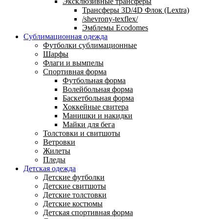
Эксклюзивные трансферы
Трансферы 3D/4D Флок (Lextra)
/shevrony-texflex/
Эмблемы Ecodomes
Сублимационная одежда
Футболки сублимационные
Шарфы
Флаги и вымпелы
Спортивная форма
Футбольная форма
Волейбольная форма
Баскетбольная форма
Хоккейные свитера
Манишки и накидки
Майки для бега
Толстовки и свитшоты
Ветровки
Жилеты
Пледы
Детская одежда
Детские футболки
Детские свитшоты
Детские толстовки
Детские костюмы
Детская спортивная форма