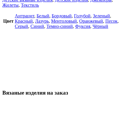
Жилеты
,
Текстиль
Антрацит
,
Белый
,
Бордовый
,
Голубой
,
Зеленый
,
Цвет
Красный
,
Лазурь
,
Ментоловый
,
Оранжевый
,
Песок
,
Серый
,
Синий
,
Темно-синий
,
Фуксия
,
Чёрный
Вязаные изделия на заказ