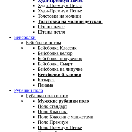
Худи-Премиум Начес
Худи-Премиум Петля
Худи-Премиум Пенье
Толстовка на молнии
Толстовка на молнии детская
Штаны начес
Штаны петля
Бейсболки
Бейсболки оптом
Бейсболка Классик
Бейсболка велюр
Бейсболка полувелюр
Бейсболка Смарт
Бейсболка на липучке
Бейсболки 6-клинки
Козырек
Панама
Рубашки поло
Рубашки поло оптом
Мужские рубашки поло
Поло стандарт
Поло Классик
Поло Классик с манжетами
Поло Премиум
Поло Премиум Пенье