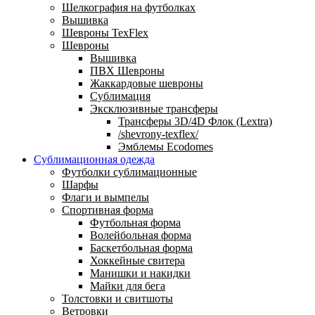
Шелкография на футболках
Вышивка
Шевроны TexFlex
Шевроны
Вышивка
ПВХ Шевроны
Жаккардовые шевроны
Сублимация
Эксклюзивные трансферы
Трансферы 3D/4D Флок (Lextra)
/shevrony-texflex/
Эмблемы Ecodomes
Сублимационная одежда
Футболки сублимационные
Шарфы
Флаги и вымпелы
Спортивная форма
Футбольная форма
Волейбольная форма
Баскетбольная форма
Хоккейные свитера
Манишки и накидки
Майки для бега
Толстовки и свитшоты
Ветровки