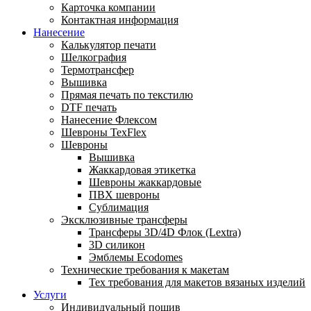
Карточка компании
Контактная информация
Нанесение
Калькулятор печати
Шелкография
Термотрансфер
Вышивка
Прямая печать по текстилю
DTF печать
Нанесение Флексом
Шевроны TexFlex
Шевроны
Вышивка
Жаккардовая этикетка
Шевроны жаккардовые
ПВХ шевроны
Сублимация
Эксклюзивные трансферы
Трансферы 3D/4D Флок (Lextra)
3D силикон
Эмблемы Ecodomes
Технические требования к макетам
Тех требования для макетов вязаных изделий
Услуги
Индивидуальный пошив