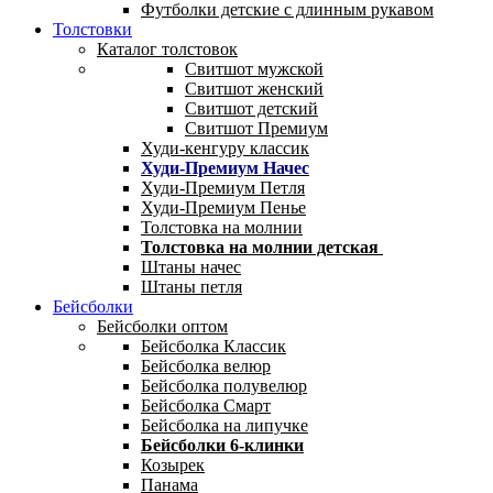
Футболки детские с длинным рукавом
Толстовки
Каталог толстовок
Свитшот мужской
Свитшот женский
Свитшот детский
Свитшот Премиум
Худи-кенгуру классик
Худи-Премиум Начес
Худи-Премиум Петля
Худи-Премиум Пенье
Толстовка на молнии
Толстовка на молнии детская
Штаны начес
Штаны петля
Бейсболки
Бейсболки оптом
Бейсболка Классик
Бейсболка велюр
Бейсболка полувелюр
Бейсболка Смарт
Бейсболка на липучке
Бейсболки 6-клинки
Козырек
Панама