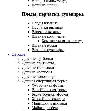
Наборы шапка+снуд
Детские шапки
Пледы
,
перчатки
,
сувенирка
Пледы вязаные
Перчатки вязаные
Варежки вязаные
Вязаные комплекты
Комплекты шапка+снуд
Вязаные носки
Вязаные сувениры
Детское
Детские футболки
Детские свитшоты
Детские толстовки
Детские костюмы
Детские полотенца
Детская спортивная форма
Футбольная форма
Волейбольная форма
Баскетбольная форма
Хоккейные свитера
Манишки и накидки
Майки для бега