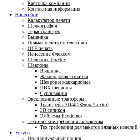
Карточка компании
Контактная информация
Нанесение
Калькулятор печати
Шелкография
Термотрансфер
Вышивка
Прямая печать по текстилю
DTF печать
Нанесение Флексом
Шевроны TexFlex
Шевроны
Вышивка
Жаккардовая этикетка
Шевроны жаккардовые
ПВХ шевроны
Сублимация
Эксклюзивные трансферы
Трансферы 3D/4D Флок (Lextra)
3D силикон
Эмблемы Ecodomes
Технические требования к макетам
Тех требования для макетов вязаных изделий
Услуги
Индивидуальный пошив