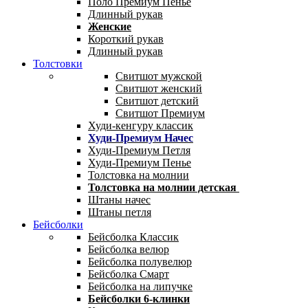
Поло Премиум Пенье
Длинный рукав
Женские
Короткий рукав
Длинный рукав
Толстовки
Свитшот мужской
Свитшот женский
Свитшот детский
Свитшот Премиум
Худи-кенгуру классик
Худи-Премиум Начес
Худи-Премиум Петля
Худи-Премиум Пенье
Толстовка на молнии
Толстовка на молнии детская
Штаны начес
Штаны петля
Бейсболки
Бейсболка Классик
Бейсболка велюр
Бейсболка полувелюр
Бейсболка Смарт
Бейсболка на липучке
Бейсболки 6-клинки