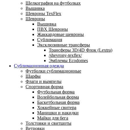
Шелкография на футболках
Вышивка
Шевроны TexFlex
Шевроны
Вышивка
ПВХ Шевроны
Жаккардовые шевроны
Сублимация
Эксклюзивные трансферы
Трансферы 3D/4D Флок (Lextra)
/shevrony-texflex/
Эмблемы Ecodomes
Сублимационная одежда
Футболки сублимационные
Шарфы
Флаги и вымпелы
Спортивная форма
Футбольная форма
Волейбольная форма
Баскетбольная форма
Хоккейные свитера
Манишки и накидки
Майки для бега
Толстовки и свитшоты
Ветровки