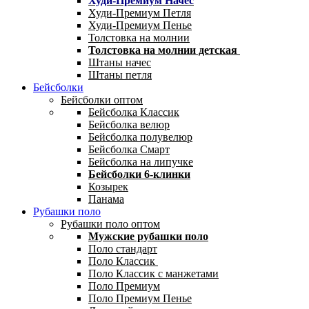
Худи-Премиум Начес
Худи-Премиум Петля
Худи-Премиум Пенье
Толстовка на молнии
Толстовка на молнии детская
Штаны начес
Штаны петля
Бейсболки
Бейсболки оптом
Бейсболка Классик
Бейсболка велюр
Бейсболка полувелюр
Бейсболка Смарт
Бейсболка на липучке
Бейсболки 6-клинки
Козырек
Панама
Рубашки поло
Рубашки поло оптом
Мужские рубашки поло
Поло стандарт
Поло Классик
Поло Классик с манжетами
Поло Премиум
Поло Премиум Пенье