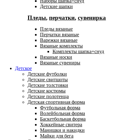
Наборы шапка+снуд
Детские шапки
Пледы
,
перчатки
,
сувенирка
Пледы вязаные
Перчатки вязаные
Варежки вязаные
Вязаные комплекты
Комплекты шапка+снуд
Вязаные носки
Вязаные сувениры
Детское
Детские футболки
Детские свитшоты
Детские толстовки
Детские костюмы
Детские полотенца
Детская спортивная форма
Футбольная форма
Волейбольная форма
Баскетбольная форма
Хоккейные свитера
Манишки и накидки
Майки для бега