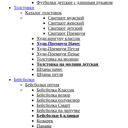
Футболки детские с длинным рукавом
Толстовки
Каталог толстовок
Свитшот мужской
Свитшот женский
Свитшот детский
Свитшот Премиум
Худи-кенгуру классик
Худи-Премиум Начес
Худи-Премиум Петля
Худи-Премиум Пенье
Толстовка на молнии
Толстовка на молнии детская
Штаны начес
Штаны петля
Бейсболки
Бейсболки оптом
Бейсболка Классик
Бейсболка велюр
Бейсболка полувелюр
Бейсболка Смарт
Бейсболка на липучке
Бейсболки 6-клинки
Козырек
Панама