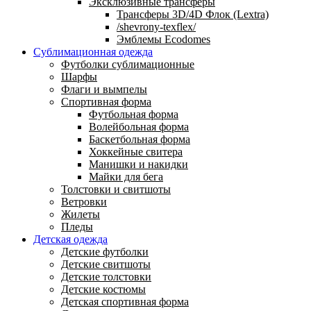
Эксклюзивные трансферы
Трансферы 3D/4D Флок (Lextra)
/shevrony-texflex/
Эмблемы Ecodomes
Сублимационная одежда
Футболки сублимационные
Шарфы
Флаги и вымпелы
Спортивная форма
Футбольная форма
Волейбольная форма
Баскетбольная форма
Хоккейные свитера
Манишки и накидки
Майки для бега
Толстовки и свитшоты
Ветровки
Жилеты
Пледы
Детская одежда
Детские футболки
Детские свитшоты
Детские толстовки
Детские костюмы
Детская спортивная форма