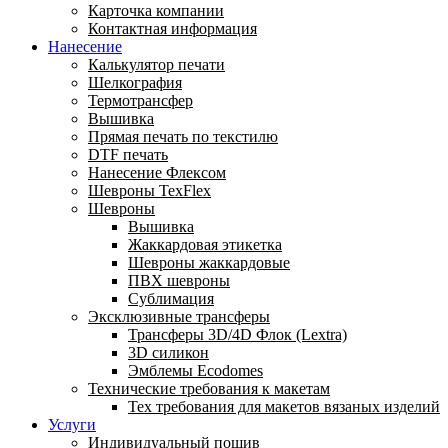
Карточка компании
Контактная информация
Нанесение
Калькулятор печати
Шелкография
Термотрансфер
Вышивка
Прямая печать по текстилю
DTF печать
Нанесение Флексом
Шевроны TexFlex
Шевроны
Вышивка
Жаккардовая этикетка
Шевроны жаккардовые
ПВХ шевроны
Сублимация
Эксклюзивные трансферы
Трансферы 3D/4D Флок (Lextra)
3D силикон
Эмблемы Ecodomes
Технические требования к макетам
Тех требования для макетов вязаных изделий
Услуги
Индивидуальный пошив