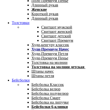
Поло Премиум Пенье
Длинный рукав
Женские
Короткий рукав
Длинный рукав
Толстовки
Свитшот мужской
Свитшот женский
Свитшот детский
Свитшот Премиум
Худи-кенгуру классик
Худи-Премиум Начес
Худи-Премиум Петля
Худи-Премиум Пенье
Толстовка на молнии
Толстовка на молнии детская
Штаны начес
Штаны петля
Бейсболки
Бейсболка Классик
Бейсболка велюр
Бейсболка полувелюр
Бейсболка Смарт
Бейсболка на липучке
Бейсболки 6-клинки