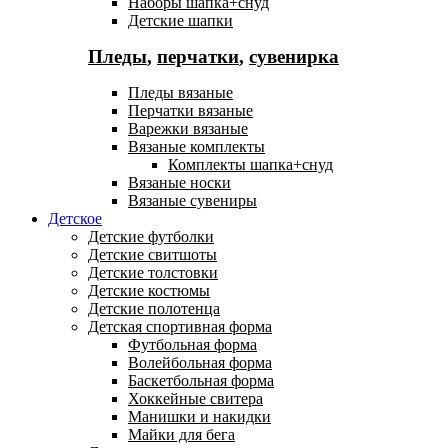
Наборы шапка+снуд
Детские шапки
Пледы
,
перчатки
,
сувенирка
Пледы вязаные
Перчатки вязаные
Варежки вязаные
Вязаные комплекты
Комплекты шапка+снуд
Вязаные носки
Вязаные сувениры
Детское
Детские футболки
Детские свитшоты
Детские толстовки
Детские костюмы
Детские полотенца
Детская спортивная форма
Футбольная форма
Волейбольная форма
Баскетбольная форма
Хоккейные свитера
Манишки и накидки
Майки для бега