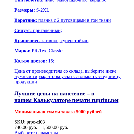
Размеры:
S-2XL
Воротник:
планка с 2 пуговицами в тон ткани
Силуэт:
приталенный;
Крашение:
активное, суперстойкое;
Марка:
PR-Tex Classic;
Кол-во цветов:
15;
Цена от производителя со склада, выберите ниже
нужный тираж, чтобы узнать стоимость за единицу
продукции
Лучшие цены на нанесение – в
нашем
Калькуляторе печати
ruprint.net
Минимальная сумма заказа 5000 рублей
SKU: prpo-cl03
740.00
р
уб.
–
1,500.00
р
уб.
Выберите параметры