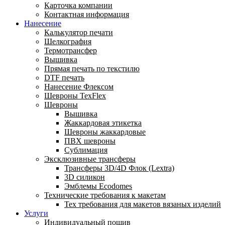
Карточка компании
Контактная информация
Нанесение
Калькулятор печати
Шелкография
Термотрансфер
Вышивка
Прямая печать по текстилю
DTF печать
Нанесение Флексом
Шевроны TexFlex
Шевроны
Вышивка
Жаккардовая этикетка
Шевроны жаккардовые
ПВХ шевроны
Сублимация
Эксклюзивные трансферы
Трансферы 3D/4D Флок (Lextra)
3D силикон
Эмблемы Ecodomes
Технические требования к макетам
Тех требования для макетов вязаных изделий
Услуги
Индивидуальный пошив