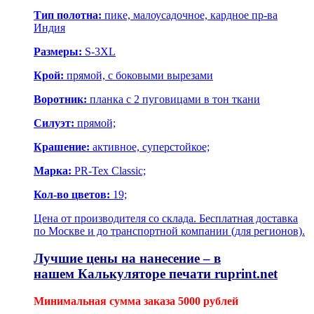
Тип полотна:
пике, малоусадочное, кардное пр-ва
Индия
Размеры:
S-3XL
Крой:
прямой, с боковыми вырезами
Воротник:
планка с 2 пуговицами в тон ткани
Силуэт:
прямой;
Крашение:
активное, суперстойкое;
Марка:
PR-Tex Classic;
Кол-во цветов:
19;
Цена от производителя со склада. Бесплатная доставка
по Москве и до транспортной компании (для регионов).
Лучшие цены на нанесение – в
нашем
Калькуляторе печати
ruprint.net
Минимальная сумма заказа 5000 рублей