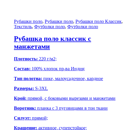
Рубашки поло
,
Рубашки поло
,
Рубашки поло Классик
,
Текстиль
,
Футболки поло
,
Футболки поло
Рубашка поло классик с
манжетами
Плотность:
220 г/м2;
Состав:
100% хлопок пр-ва Индия;
Тип полотна:
пике, малоусадочное, кардное
Размеры:
S-3XL
Крой:
прямой, с боковыми вырезами и манжетами
Воротник:
планка с 3 пуговицами в тон ткани
Силуэт:
прямой;
Крашение:
активное, суперстойкое;