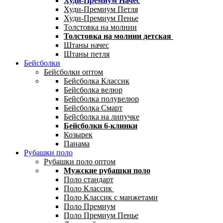
Худи-Премиум Начес
Худи-Премиум Петля
Худи-Премиум Пенье
Толстовка на молнии
Толстовка на молнии детская
Штаны начес
Штаны петля
Бейсболки
Бейсболки оптом
Бейсболка Классик
Бейсболка велюр
Бейсболка полувелюр
Бейсболка Смарт
Бейсболка на липучке
Бейсболки 6-клинки
Козырек
Панама
Рубашки поло
Рубашки поло оптом
Мужские рубашки поло
Поло стандарт
Поло Классик
Поло Классик с манжетами
Поло Премиум
Поло Премиум Пенье