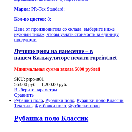
Марка:
PR-Tex Standard;
Кол-во цветов:
8;
Цена от производителя со склада, выберите ниже
нужный тираж, чтобы узнать стоимость за единицу
продукции
Лучшие цены на нанесение – в
нашем
Калькуляторе печати
ruprint.net
Минимальная сумма заказа 5000 рублей
SKU: prpo-st01
563.00
р
уб.
–
1,200.00
р
уб.
Выберите параметры
Сравнить
Рубашки поло
,
Рубашки поло
,
Рубашки поло Классик
,
Текстиль
,
Футболки поло
,
Футболки поло
Рубашка поло Классик