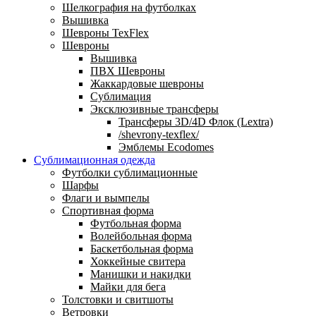
Шелкография на футболках
Вышивка
Шевроны TexFlex
Шевроны
Вышивка
ПВХ Шевроны
Жаккардовые шевроны
Сублимация
Эксклюзивные трансферы
Трансферы 3D/4D Флок (Lextra)
/shevrony-texflex/
Эмблемы Ecodomes
Сублимационная одежда
Футболки сублимационные
Шарфы
Флаги и вымпелы
Спортивная форма
Футбольная форма
Волейбольная форма
Баскетбольная форма
Хоккейные свитера
Манишки и накидки
Майки для бега
Толстовки и свитшоты
Ветровки