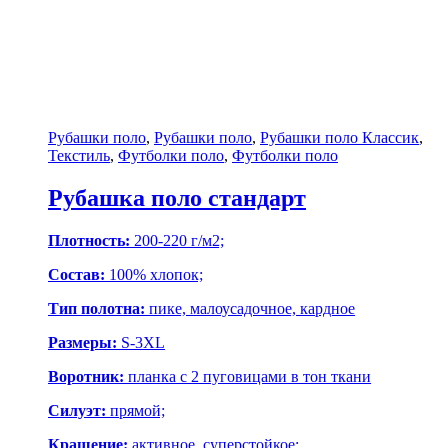
Рубашки поло
,
Рубашки поло
,
Рубашки поло Классик
,
Текстиль
,
Футболки поло
,
Футболки поло
Рубашка поло стандарт
Плотность:
200-220 г/м2;
Состав:
100% хлопок;
Тип полотна:
пике, малоусадочное, кардное
Размеры:
S-3XL
Воротник:
планка с 2 пуговицами в тон ткани
Силуэт:
прямой;
Крашение:
активное, суперстойкое;