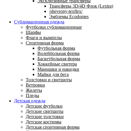
Эксклюзивные трансферы
Трансферы 3D/4D Флок (Lextra)
/shevrony-texflex/
Эмблемы Ecodomes
Сублимационная одежда
Футболки сублимационные
Шарфы
Флаги и вымпелы
Спортивная форма
Футбольная форма
Волейбольная форма
Баскетбольная форма
Хоккейные свитера
Манишки и накидки
Майки для бега
Толстовки и свитшоты
Ветровки
Жилеты
Пледы
Детская одежда
Детские футболки
Детские свитшоты
Детские толстовки
Детские костюмы
Детская спортивная форма