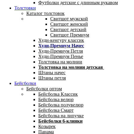
Футболки детские с длинным рукавом
Толстовки
Каталог толстовок
Свитшот мужской
Свитшот женский
Свитшот детский
Свитшот Премиум
Худи-кенгуру классик
Худи-Премиум Начес
Худи-Премиум Петля
Худи-Премиум Пенье
Толстовка на молнии
Толстовка на молнии детская
Штаны начес
Штаны петля
Бейсболки
Бейсболки оптом
Бейсболка Классик
Бейсболка велюр
Бейсболка полувелюр
Бейсболка Смарт
Бейсболка на липучке
Бейсболки 6-клинки
Козырек
Панама