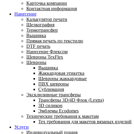
Карточка компании
Контактная информация
Нанесение
Калькулятор печати
Шелкография
Термотрансфер
Вышивка
Прямая печать по текстилю
DTF печать
Нанесение Флексом
Шевроны TexFlex
Шевроны
Вышивка
Жаккардовая этикетка
Шевроны жаккардовые
ПВХ шевроны
Сублимация
Эксклюзивные трансферы
Трансферы 3D/4D Флок (Lextra)
3D силикон
Эмблемы Ecodomes
Технические требования к макетам
Тех требования для макетов вязаных изделий
Услуги
Индивидуальный пошив