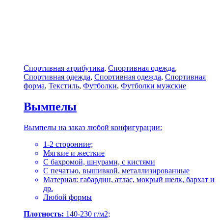
Спортивная атрибутика
,
Спортивная одежда
,
Спортивная одежда
,
Спортивная одежда
,
Спортивная
форма
,
Текстиль
,
Футболки
,
Футболки мужские
Вымпелы
Вымпелы на заказ любой конфигурации:
1-2 сторонние;
Мягкие и жесткие
С бахромой, шнурами, с кистями
С печатью, вышивкой, металлизированные
Материал: габардин, атлас, мокрый шелк, бархат и
др.
Любой формы
Плотность:
140-230 г/м2;