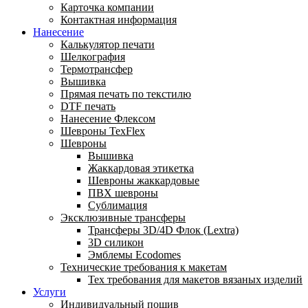
Карточка компании
Контактная информация
Нанесение
Калькулятор печати
Шелкография
Термотрансфер
Вышивка
Прямая печать по текстилю
DTF печать
Нанесение Флексом
Шевроны TexFlex
Шевроны
Вышивка
Жаккардовая этикетка
Шевроны жаккардовые
ПВХ шевроны
Сублимация
Эксклюзивные трансферы
Трансферы 3D/4D Флок (Lextra)
3D силикон
Эмблемы Ecodomes
Технические требования к макетам
Тех требования для макетов вязаных изделий
Услуги
Индивидуальный пошив