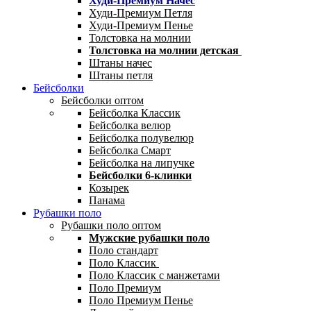
Худи-Премиум Начес
Худи-Премиум Петля
Худи-Премиум Пенье
Толстовка на молнии
Толстовка на молнии детская
Штаны начес
Штаны петля
Бейсболки
Бейсболки оптом
Бейсболка Классик
Бейсболка велюр
Бейсболка полувелюр
Бейсболка Смарт
Бейсболка на липучке
Бейсболки 6-клинки
Козырек
Панама
Рубашки поло
Рубашки поло оптом
Мужские рубашки поло
Поло стандарт
Поло Классик
Поло Классик с манжетами
Поло Премиум
Поло Премиум Пенье