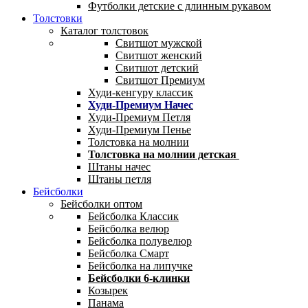
Футболки детские с длинным рукавом
Толстовки
Каталог толстовок
Свитшот мужской
Свитшот женский
Свитшот детский
Свитшот Премиум
Худи-кенгуру классик
Худи-Премиум Начес
Худи-Премиум Петля
Худи-Премиум Пенье
Толстовка на молнии
Толстовка на молнии детская
Штаны начес
Штаны петля
Бейсболки
Бейсболки оптом
Бейсболка Классик
Бейсболка велюр
Бейсболка полувелюр
Бейсболка Смарт
Бейсболка на липучке
Бейсболки 6-клинки
Козырек
Панама