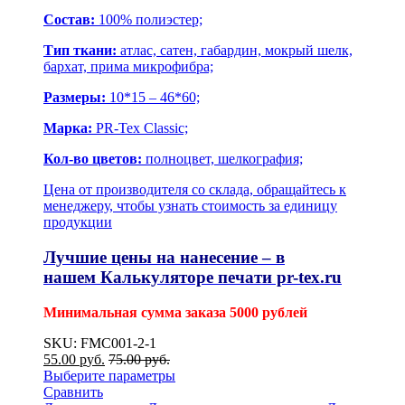
Состав:
100% полиэстер;
Тип ткани:
атлас, сатен, габардин, мокрый шелк,
бархат, прима микрофибра;
Размеры:
10*15 – 46*60;
Марка:
PR-Tex Classic;
Кол-во цветов:
полноцвет, шелкография;
Цена от производителя со склада, обращайтесь к
менеджеру, чтобы узнать стоимость за единицу
продукции
Лучшие цены на нанесение – в
нашем
Калькуляторе печати pr-tex.ru
Минимальная сумма заказа 5000 рублей
SKU: FMC001-2-1
55.00
р
уб.
75.00
р
уб.
Выберите параметры
Сравнить