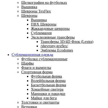
Шелкография на футболках
Вышивка
Шевроны TexFlex
Шевроны
Вышивка
ПВХ Шевроны
Жаккардовые шевроны
Сублимация
Эксклюзивные трансферы
Трансферы 3D/4D Флок (Lextra)
/shevrony-texflex/
Эмблемы Ecodomes
Сублимационная одежда
Футболки сублимационные
Шарфы
Флаги и вымпелы
Спортивная форма
Футбольная форма
Волейбольная форма
Баскетбольная форма
Хоккейные свитера
Манишки и накидки
Майки для бега
Толстовки и свитшоты
Ветровки