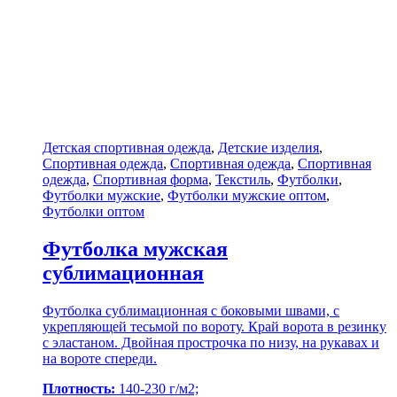
Детская спортивная одежда
,
Детские изделия
,
Спортивная одежда
,
Спортивная одежда
,
Спортивная
одежда
,
Спортивная форма
,
Текстиль
,
Футболки
,
Футболки мужские
,
Футболки мужские оптом
,
Футболки оптом
Футболка мужская
сублимационная
Футболка сублимационная с боковыми швами, с
укрепляющей тесьмой по вороту. Край ворота в резинку
с эластаном. Двойная прострочка по низу, на рукавах и
на вороте спереди.
Плотность:
140-230 г/м2;