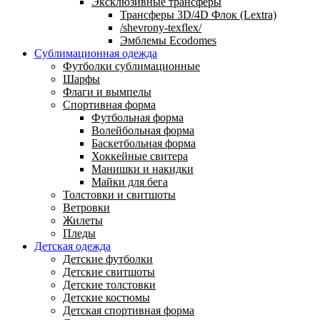
Эксклюзивные трансферы
Трансферы 3D/4D Флок (Lextra)
/shevrony-texflex/
Эмблемы Ecodomes
Сублимационная одежда
Футболки сублимационные
Шарфы
Флаги и вымпелы
Спортивная форма
Футбольная форма
Волейбольная форма
Баскетбольная форма
Хоккейные свитера
Манишки и накидки
Майки для бега
Толстовки и свитшоты
Ветровки
Жилеты
Пледы
Детская одежда
Детские футболки
Детские свитшоты
Детские толстовки
Детские костюмы
Детская спортивная форма