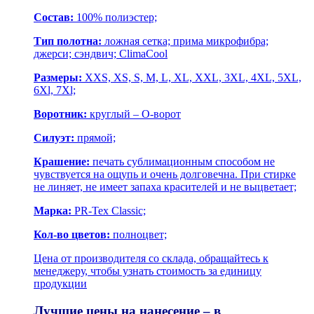
Состав:
100% полиэстер;
Тип полотна:
ложная сетка; прима микрофибра;
джерси; сэндвич; ClimaCool
Размеры:
XXS, XS, S, M, L, XL, XXL, 3XL, 4XL, 5XL,
6Xl, 7Xl;
Воротник:
круглый – О-ворот
Силуэт:
прямой;
Крашение:
печать сублимационным способом не
чувствуется на ощупь и очень долговечна. При стирке
не линяет, не имеет запаха красителей и не выцветает;
Марка:
PR-Tex Classic;
Кол-во цветов:
полноцвет;
Цена от производителя со склада, обращайтесь к
менеджеру, чтобы узнать стоимость за единицу
продукции
Лучшие цены на нанесение – в