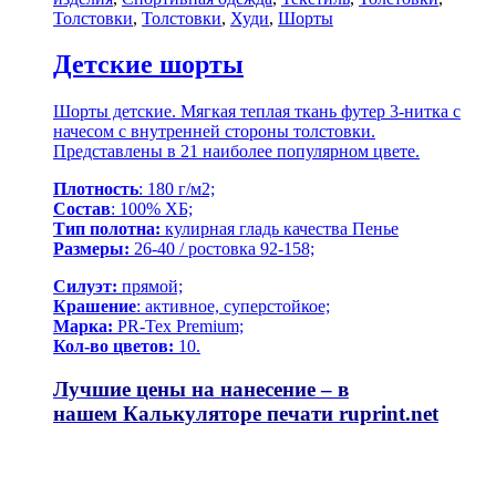
Толстовки
,
Толстовки
,
Худи
,
Шорты
Детские шорты
Шорты детские. Мягкая теплая ткань футер 3-нитка с
начесом с внутренней стороны толстовки.
Представлены в 21 наиболее популярном цвете.
Плотность
: 180 г/м2;
Состав
: 100% ХБ;
Тип полотна:
кулирная гладь качества Пенье
Размеры:
26-40 / ростовка 92-158;
Силуэт:
прямой;
Крашение
: активное, суперстойкое;
Марка:
PR-Tex Premium;
Кол-во цветов:
10.
Лучшие цены на нанесение – в
нашем
Калькуляторе печати ruprint.net