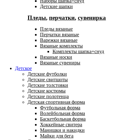
Наборы шапка+снуд
Детские шапки
Пледы
,
перчатки
,
сувенирка
Пледы вязаные
Перчатки вязаные
Варежки вязаные
Вязаные комплекты
Комплекты шапка+снуд
Вязаные носки
Вязаные сувениры
Детское
Детские футболки
Детские свитшоты
Детские толстовки
Детские костюмы
Детские полотенца
Детская спортивная форма
Футбольная форма
Волейбольная форма
Баскетбольная форма
Хоккейные свитера
Манишки и накидки
Майки для бега