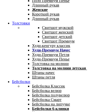
Поло Премиум Пенье
Длинный рукав
Женские
Короткий рукав
Длинный рукав
Толстовки
Свитшот мужской
Свитшот женский
Свитшот детский
Свитшот Премиум
Худи-кенгуру классик
Худи-Премиум Начес
Худи-Премиум Петля
Худи-Премиум Пенье
Толстовка на молнии
Толстовка на молнии детская
Штаны начес
Штаны петля
Бейсболки
Бейсболка Классик
Бейсболка велюр
Бейсболка полувелюр
Бейсболка Смарт
Бейсболка на липучке
Бейсболки 6-клинки