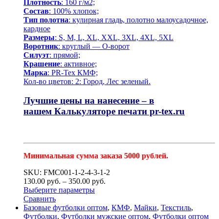
Плотность
: 160 г/м2;
Состав
: 100% хлопок;
Тип полотна
: кулирная гладь, полотно малоусадочное,
кардное
Размеры
: S, M, L, XL, XXL, 3XL, 4XL, 5XL
Воротник
: круглый — О-ворот
Силуэт
: прямой;
Крашение
: активное;
Марка
: PR-Tex КМФ;
Кол-во цветов: 2: Город, Лес зеленый.
Лучшие цены на нанесение – в
нашем
Калькуляторе печати pr-tex.ru
Минимальная сумма заказа 5000 рублей.
SKU: FMC001-1-2-4-3-1-2
130.00
р
уб.
–
350.00
р
уб.
Выберите параметры
Сравнить
Базовые футболки оптом
,
КМФ
,
Майки
,
Текстиль
,
Футболки
,
Футболки мужские оптом
,
Футболки оптом