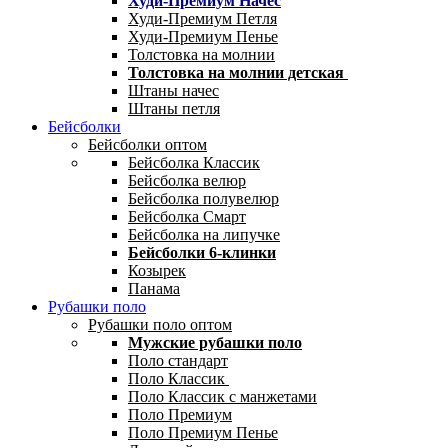
Худи-Премиум Начес
Худи-Премиум Петля
Худи-Премиум Пенье
Толстовка на молнии
Толстовка на молнии детская
Штаны начес
Штаны петля
Бейсболки
Бейсболки оптом
Бейсболка Классик
Бейсболка велюр
Бейсболка полувелюр
Бейсболка Смарт
Бейсболка на липучке
Бейсболки 6-клинки
Козырек
Панама
Рубашки поло
Рубашки поло оптом
Мужские рубашки поло
Поло стандарт
Поло Классик
Поло Классик с манжетами
Поло Премиум
Поло Премиум Пенье