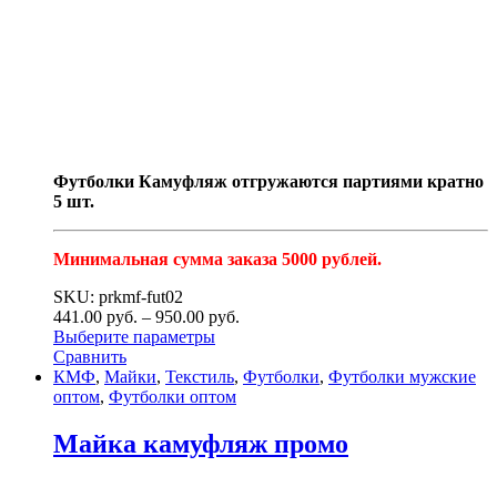
Футболки Камуфляж отгружаются партиями кратно
5 шт.
Минимальная сумма заказа 5000 рублей.
SKU: prkmf-fut02
441.00
р
уб.
–
950.00
р
уб.
Выберите параметры
Сравнить
КМФ
,
Майки
,
Текстиль
,
Футболки
,
Футболки мужские
оптом
,
Футболки оптом
Майка камуфляж промо