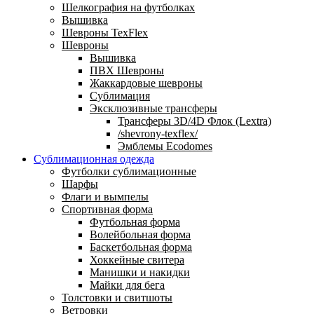
Шелкография на футболках
Вышивка
Шевроны TexFlex
Шевроны
Вышивка
ПВХ Шевроны
Жаккардовые шевроны
Сублимация
Эксклюзивные трансферы
Трансферы 3D/4D Флок (Lextra)
/shevrony-texflex/
Эмблемы Ecodomes
Сублимационная одежда
Футболки сублимационные
Шарфы
Флаги и вымпелы
Спортивная форма
Футбольная форма
Волейбольная форма
Баскетбольная форма
Хоккейные свитера
Манишки и накидки
Майки для бега
Толстовки и свитшоты
Ветровки