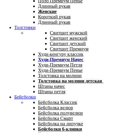
Поло Премиум Пенье
Длинный рукав
Женские
Короткий рукав
Длинный рукав
Толстовки
Свитшот мужской
Свитшот женский
Свитшот детский
Свитшот Премиум
Худи-кенгуру классик
Худи-Премиум Начес
Худи-Премиум Петля
Худи-Премиум Пенье
Толстовка на молнии
Толстовка на молнии детская
Штаны начес
Штаны петля
Бейсболки
Бейсболка Классик
Бейсболка велюр
Бейсболка полувелюр
Бейсболка Смарт
Бейсболка на липучке
Бейсболки 6-клинки