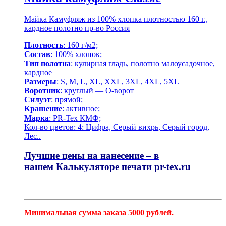
Майка Камуфляж из 100% хлопка плотностью 160 г.,
кардное полотно пр-во Россия
Плотность
: 160 г/м2;
Состав
: 100% хлопок;
Тип полотна
: кулирная гладь, полотно малоусадочное,
кардное
Размеры
: S, M, L, XL, XXL, 3XL, 4XL, 5XL
Воротник
: круглый — О-ворот
Силуэт
: прямой;
Крашение
: активное;
Марка
: PR-Tex КМФ;
Кол-во цветов: 4: Цифра, Серый вихрь, Серый город,
Лес..
Лучшие цены на нанесение – в
нашем
Калькуляторе печати pr-tex.ru
Минимальная сумма заказа 5000 рублей.