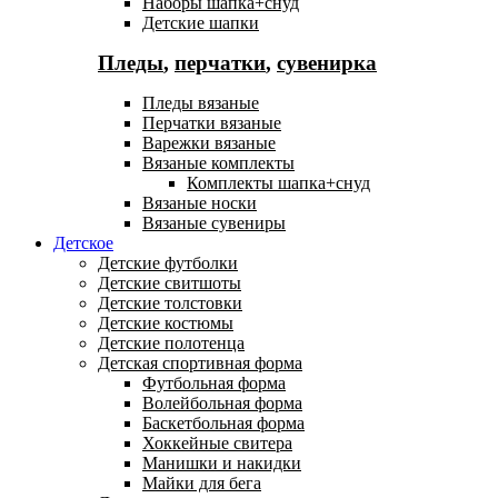
Наборы шапка+снуд
Детские шапки
Пледы
,
перчатки
,
сувенирка
Пледы вязаные
Перчатки вязаные
Варежки вязаные
Вязаные комплекты
Комплекты шапка+снуд
Вязаные носки
Вязаные сувениры
Детское
Детские футболки
Детские свитшоты
Детские толстовки
Детские костюмы
Детские полотенца
Детская спортивная форма
Футбольная форма
Волейбольная форма
Баскетбольная форма
Хоккейные свитера
Манишки и накидки
Майки для бега