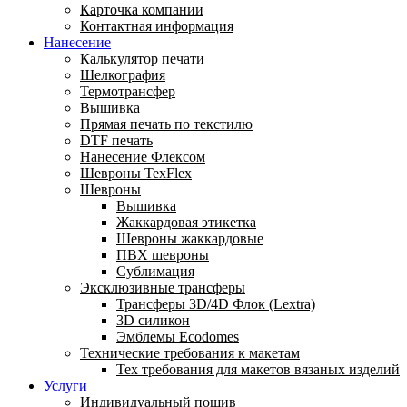
Карточка компании
Контактная информация
Нанесение
Калькулятор печати
Шелкография
Термотрансфер
Вышивка
Прямая печать по текстилю
DTF печать
Нанесение Флексом
Шевроны TexFlex
Шевроны
Вышивка
Жаккардовая этикетка
Шевроны жаккардовые
ПВХ шевроны
Сублимация
Эксклюзивные трансферы
Трансферы 3D/4D Флок (Lextra)
3D силикон
Эмблемы Ecodomes
Технические требования к макетам
Тех требования для макетов вязаных изделий
Услуги
Индивидуальный пошив