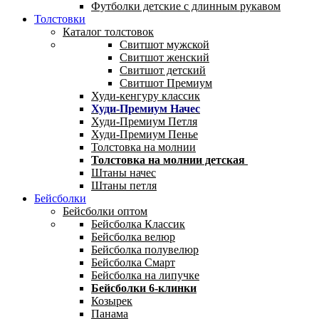
Футболки детские с длинным рукавом
Толстовки
Каталог толстовок
Свитшот мужской
Свитшот женский
Свитшот детский
Свитшот Премиум
Худи-кенгуру классик
Худи-Премиум Начес
Худи-Премиум Петля
Худи-Премиум Пенье
Толстовка на молнии
Толстовка на молнии детская
Штаны начес
Штаны петля
Бейсболки
Бейсболки оптом
Бейсболка Классик
Бейсболка велюр
Бейсболка полувелюр
Бейсболка Смарт
Бейсболка на липучке
Бейсболки 6-клинки
Козырек
Панама