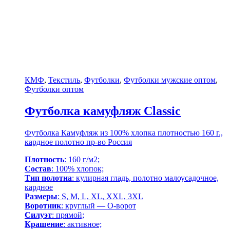
КМФ
,
Текстиль
,
Футболки
,
Футболки мужские оптом
,
Футболки оптом
Футболка камуфляж Classic
Футболка Камуфляж из 100% хлопка плотностью 160 г.,
кардное полотно пр-во Россия
Плотность
: 160 г/м2;
Состав
: 100% хлопок;
Тип полотна
: кулирная гладь, полотно малоусадочное,
кардное
Размеры
: S, M, L, XL, XXL, 3XL
Воротник
: круглый — О-ворот
Силуэт
: прямой;
Крашение
: активное;