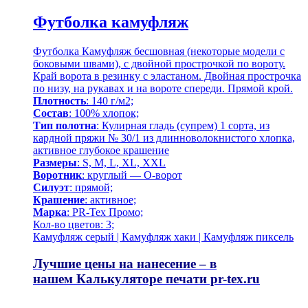
Футболка камуфляж
Футболка Камуфляж бесшовная (некоторые модели с
боковыми швами), с двойной прострочкой по вороту.
Край ворота в резинку с эластаном. Двойная прострочка
по низу, на рукавах и на вороте спереди. Прямой крой.
Плотность
: 140 г/м2;
Состав
: 100% хлопок;
Тип полотна
: Кулирная гладь (супрем) 1 сорта, из
кардной пряжи № 30/1 из длинноволокнистого хлопка,
активное глубокое крашение
Размеры
: S, M, L, XL, XXL
Воротник
: круглый — О-ворот
Силуэт
: прямой;
Крашение
: активное;
Марка
: PR-Tex Промо;
Кол-во цветов: 3;
Камуфляж серый | Камуфляж хаки | Камуфляж пиксель
Лучшие цены на нанесение – в
нашем
Калькуляторе печати pr-tex.ru