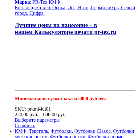
Марка
: PR-Tex КМФ;
Кол-во цветов: 6: Осока, Лес, Нато, Серый вихрь, Серый
город, Цифра.
Лучшие цены на нанесение – в
нашем
Калькуляторе печати pr-tex.ru
Минимальная сумма заказа 5000 рублей.
SKU: prkmf-fut01
220.00
р
уб.
–
600.00
р
уб.
Выберите параметры
Сравнить
КМФ
,
Текстиль
,
Футболки
,
Футболки Classic
,
Футболки
мужские оптом
,
Футболки оптом
,
Футболки промо