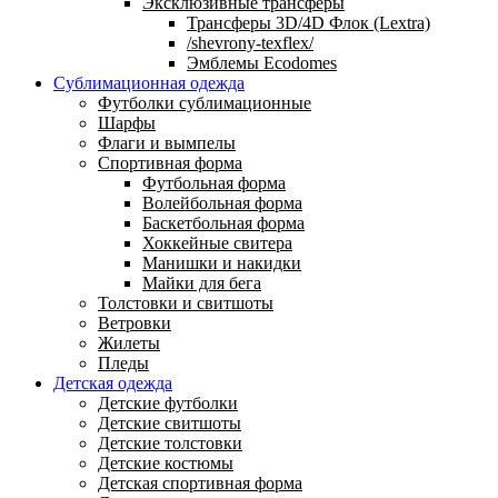
Эксклюзивные трансферы
Трансферы 3D/4D Флок (Lextra)
/shevrony-texflex/
Эмблемы Ecodomes
Сублимационная одежда
Футболки сублимационные
Шарфы
Флаги и вымпелы
Спортивная форма
Футбольная форма
Волейбольная форма
Баскетбольная форма
Хоккейные свитера
Манишки и накидки
Майки для бега
Толстовки и свитшоты
Ветровки
Жилеты
Пледы
Детская одежда
Детские футболки
Детские свитшоты
Детские толстовки
Детские костюмы
Детская спортивная форма